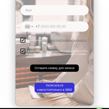
Имя
+7
Я ознакомлен(-на)
с политикой конфидециальности
Я подтверждаю, что достиг(-ла) совершеннолетнего
возраста, ознакомлен(-на) с положением о порядке
оказания услуг
Оставить заявку для записи
Записаться
самостоятельно в МАХ