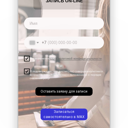
ЗАПИСЬ ON-LINE
Имя
+7
Я ознакомлен(-на)
с политикой конфидециальности
Я подтверждаю, что достиг(-ла) совершеннолетнего
возраста, ознакомлен(-на) с положением о порядке
оказания услуг
Оставить заявку для записи
Записаться
самостоятельно в МАХ